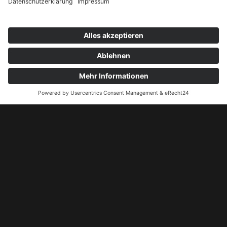
Management Platform
eRecht24
&
anzeigen
Pokerturnier 29.08.2026
Pokerturnier 05.09.2026
Kontakt
+49 172 5155524