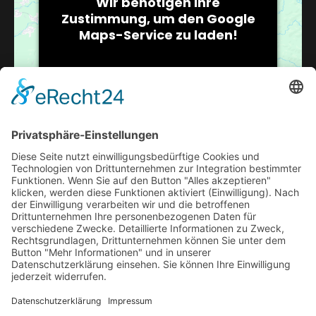
Wir benötigen Ihre
Zustimmung, um den Google
Maps-Service zu laden!
Wir verwenden einen Service eines
Drittanbieters, um Karteninhalte
einzubetten. Dieser Service kann
Daten zu Ihren Aktivitäten sammeln.
Bitte lesen Sie die Details durch und
stimmen Sie der Nutzung des Service
zu, um diese Karte anzuzeigen.
Mehr Informationen
VERANSTALTUNGSORT
Pokergamblers
Akzeptieren
Steinsetzerstr.11
Usercentrics Consent
powered by
Bremen
,
Niedersachsen
28279
Google Karte
Management Platform
eRecht24
&
anzeigen