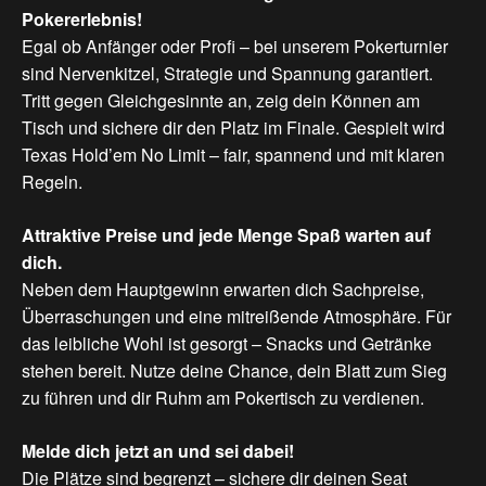
Pokererlebnis!
Egal ob Anfänger oder Profi – bei unserem Pokerturnier
sind Nervenkitzel, Strategie und Spannung garantiert.
Tritt gegen Gleichgesinnte an, zeig dein Können am
Tisch und sichere dir den Platz im Finale. Gespielt wird
Texas Hold’em No Limit – fair, spannend und mit klaren
Regeln.
Attraktive
Preise
und
jede
Menge
Spaß
warten
auf
dich.
Neben dem Hauptgewinn erwarten dich Sachpreise,
Überraschungen und eine mitreißende Atmosphäre. Für
das leibliche Wohl ist gesorgt – Snacks und Getränke
stehen bereit. Nutze deine Chance, dein Blatt zum Sieg
zu führen und dir Ruhm am Pokertisch zu verdienen.
Melde
dich
jetzt
an
und
sei
dabei!
Die Plätze sind begrenzt – sichere dir deinen Seat