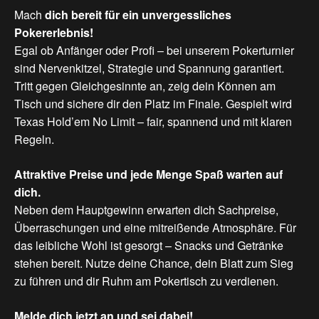
Mach
dich bereit
für
ein
unvergessliches
Pokererlebnis!
Egal ob Anfänger oder Profi – bei unserem Pokerturnier
sind Nervenkitzel, Strategie und Spannung garantiert.
Tritt gegen Gleichgesinnte an, zeig dein Können am
Tisch und sichere dir den Platz im Finale. Gespielt wird
Texas Hold’em No Limit – fair, spannend und mit klaren
Regeln.
Attraktive
Preise
und
jede
Menge
Spaß
warten
auf
dich.
Neben dem Hauptgewinn erwarten dich Sachpreise,
Überraschungen und eine mitreißende Atmosphäre. Für
das leibliche Wohl ist gesorgt – Snacks und Getränke
stehen bereit. Nutze deine Chance, dein Blatt zum Sieg
zu führen und dir Ruhm am Pokertisch zu verdienen.
Melde
dich
jetzt
an
und
sei
dabei!