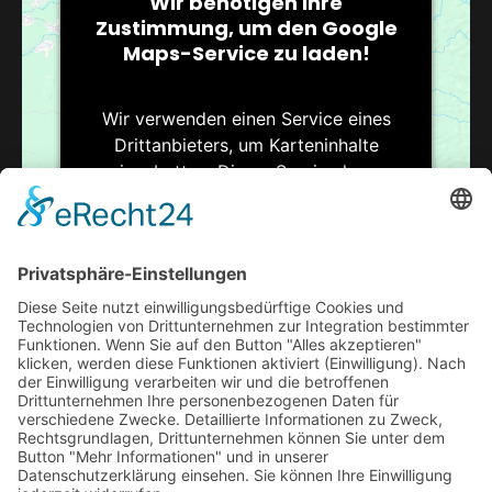
Wir benötigen Ihre
Zustimmung, um den Google
Maps-Service zu laden!
Wir verwenden einen Service eines
Drittanbieters, um Karteninhalte
einzubetten. Dieser Service kann
Daten zu Ihren Aktivitäten sammeln.
Bitte lesen Sie die Details durch und
stimmen Sie der Nutzung des Service
zu, um diese Karte anzuzeigen.
Mehr Informationen
VERANSTALTUNGSORT
Pokergamblers
Akzeptieren
Steinsetzerstr.11
Usercentrics Consent
powered by
Bremen
,
Niedersachsen
28279
Google Karte
Management Platform
eRecht24
&
anzeigen