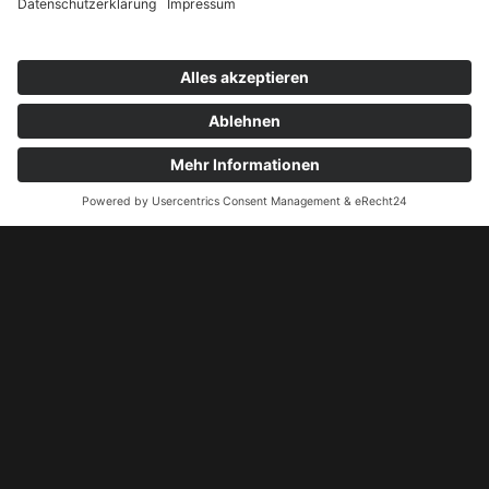
Pokerturnier 05.12.2026
Pokerturnier 12.12.2026
Kontakt
+49 172 5155524
kontakt@pokergamblers.de
Steinsetzerstraße 11, 28279 Bremen