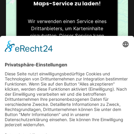
Maps-Service zu laden!
Wir verwenden einen Service eines
Drittanbieters, um Karteninhalte
einzubetten. Dieser Service kann
Daten zu Ihren Aktivitäten sammeln.
Bitte lesen Sie die Details durch und
stimmen Sie der Nutzung des Service
zu, um diese Karte anzuzeigen.
Mehr Informationen
VERANSTALTUNGSORT
Pokergamblers
Akzeptieren
Steinsetzerstr.11
Usercentrics Consent
powered by
Bremen
,
Niedersachsen
28279
Google Karte
Management Platform
eRecht24
&
anzeigen