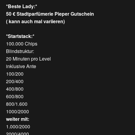
*Beste Lady:*
50 € Stadtparfümerie Pieper Gutschein
( kann auch mal variieren)
*Startstack:*
100.000 Chips
Blindstruktur:
20 Minuten pro Level
inklusive Ante
100/200
200/400
400/800
600/800
800/1.600
1000/2000
weiter mit:
1.000/2000
2000/4000