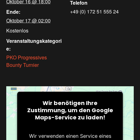
Oktober 16 @ 18:00
Telefon
+49 (0) 172 51 555 24
Ende:
Oktober 17 @ 02:00
Kostenlos
Veranstaltungskategori
e:
PKO Progressives
Bounty Turnier
Wir benötigen Ihre
Zustimmung, um den Google
Maps-Service zu laden!
Wir verwenden einen Service eines