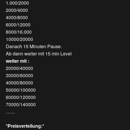
1.000/2000
2000/4000
4000/8000
6000/12000
8000/16.000
10000/20000
Danach 15 Minuten Pause.
Ab dann weiter mit 15 min Level
weiter mit :
20000/40000
30000/60000
40000/80000
50000/100000
60000/120000
70000/140000
……
*Preisverteilung:*