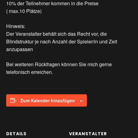
10% der Teilnehmer kommen in die Preise
( max.10 Plätze)
Hinweis:
Der Veranstalter behält sich das Recht vor, die
Blindstruktur je nach Anzahl der Spieler/in und Zeit
anzupassen
Bei weiteren Rückfragen können Sie mich gerne
telefonisch erreichen.
Zum Kalender hinzufügen
DETAILS
VERANSTALTER