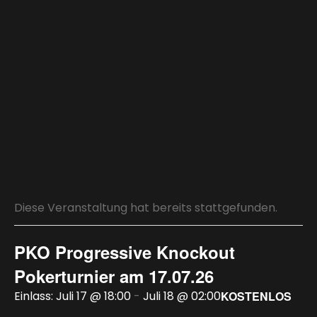
Diese Veranstaltung hat bereits stattgefunden.
PKO Progressive Knockout
Pokerturnier am 17.07.26
Juli 17 @ 18:00
-
Juli 18 @ 02:00
KOSTENLOS