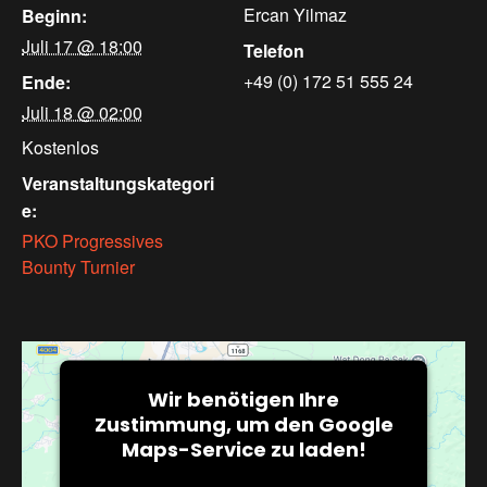
Ercan Yilmaz
Beginn:
Juli 17 @ 18:00
Telefon
+49 (0) 172 51 555 24
Ende:
Juli 18 @ 02:00
Kostenlos
Veranstaltungskategori
e:
PKO Progressives
Bounty Turnier
Wir benötigen Ihre
Zustimmung, um den Google
Maps-Service zu laden!