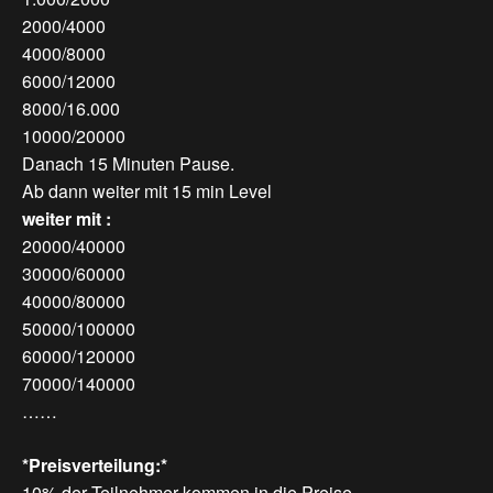
2000/4000
4000/8000
6000/12000
8000/16.000
10000/20000
Danach 15 Minuten Pause.
Ab dann weiter mit 15 min Level
weiter mit :
20000/40000
30000/60000
40000/80000
50000/100000
60000/120000
70000/140000
……
*Preisverteilung:*
10% der Teilnehmer kommen in die Preise