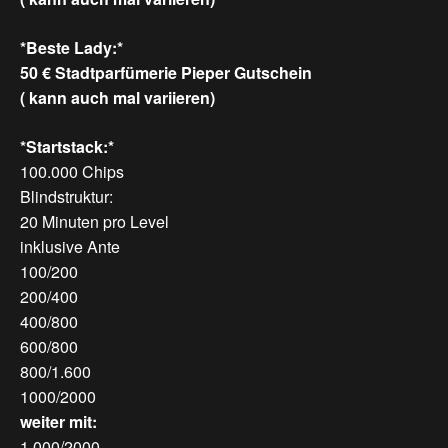
*Beste Lady:*
50 € Stadtparfümerie Pieper Gutschein
( kann auch mal variieren)
*Startstack:*
100.000 Chips
Blindstruktur:
20 Minuten pro Level
inklusive Ante
100/200
200/400
400/800
600/800
800/1.600
1000/2000
weiter mit:
1.000/2000