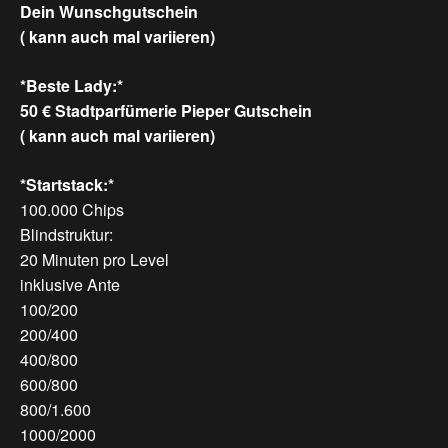
Dein Wunschgutschein
( kann auch mal variieren)
*Beste Lady:*
50 € Stadtparfümerie Pieper Gutschein
( kann auch mal variieren)
*Startstack:*
100.000 Chips
Blindstruktur:
20 Minuten pro Level
inklusive Ante
100/200
200/400
400/800
600/800
800/1.600
1000/2000