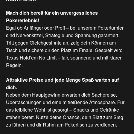
Mach dich bereit
für
ein
unvergessliches
Pokererlebnis!
Egal ob Anfänger oder Profi – bei unserem Pokerturnier
sind Nervenkitzel, Strategie und Spannung garantiert.
Tritt gegen Gleichgesinnte an, zeig dein Können am
Tisch und sichere dir den Platz im Finale. Gespielt wird
Texas Hold’em No Limit – fair, spannend und mit klaren
Regeln.
Attraktive
Preise
und
jede
Menge
Spaß
warten
auf
dich.
Neben dem Hauptgewinn erwarten dich Sachpreise,
Überraschungen und eine mitreißende Atmosphäre. Für
das leibliche Wohl ist gesorgt – Snacks und Getränke
stehen bereit. Nutze deine Chance, dein Blatt zum Sieg
zu führen und dir Ruhm am Pokertisch zu verdienen.