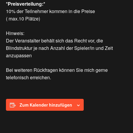
*Preisverteilung:*
10% der Teilnehmer kommen in die Preise
( max.10 Plätze)
Hinweis:
Der Veranstalter behält sich das Recht vor, die
Blindstruktur je nach Anzahl der Spieler/in und Zeit
anzupassen
Bei weiteren Rückfragen können Sie mich gerne
telefonisch erreichen.
Zum Kalender hinzufügen