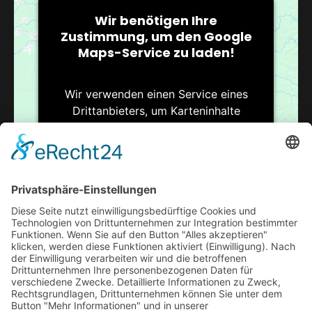
Wir benötigen Ihre
Zustimmung, um den Google
Maps-Service zu laden!
Wir verwenden einen Service eines
Drittanbieters, um Karteninhalte
einzubetten. Dieser Service kann
Daten zu Ihren Aktivitäten sammeln.
Bitte lesen Sie die Details durch und
stimmen Sie der Nutzung des Service
zu, um diese Karte anzuzeigen.
Mehr Informationen
VERANSTALTUNGSORT
Pokergamblers
Akzeptieren
Steinsetzerstr.11
Usercentrics Consent
powered by
Bremen
,
Niedersachsen
28279
Google Karte