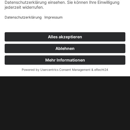
Management Platform
eRecht24
&
anzeigen
PKO Progressive Knockout
Jage Mister X
Pokerturnier am 18.09.26
25.09.26
Kontakt
+49 172 5155524