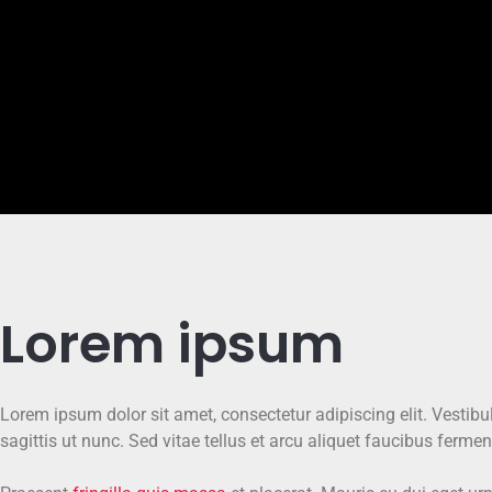
Lorem ipsum
Lorem ipsum dolor sit amet, consectetur adipiscing elit. Vestibul
sagittis ut nunc. Sed vitae tellus et arcu aliquet faucibus ferm