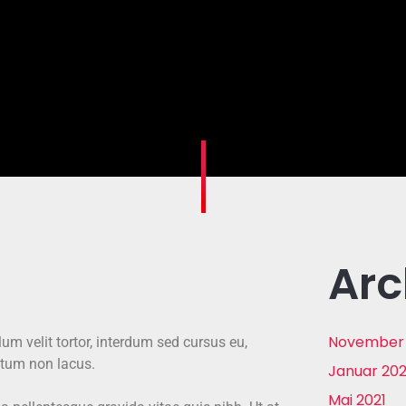
Arc
November
um velit tortor, interdum sed cursus eu,
entum non lacus.
Januar 20
Mai 2021