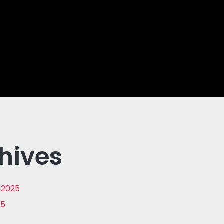
hives
 2025
25